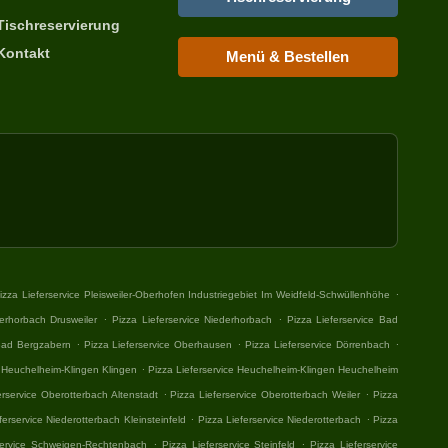
Tischreservierung
Kontakt
Menü & Bestellen
.
izza Lieferservice Pleisweiler-Oberhofen Industriegebiet Im Weidfeld-Schwüllenhöhe
.
.
derhorbach Drusweiler
Pizza Lieferservice Niederhorbach
Pizza Lieferservice Bad
.
.
.
 Bad Bergzabern
Pizza Lieferservice Oberhausen
Pizza Lieferservice Dörrenbach
.
e Heuchelheim-Klingen Klingen
Pizza Lieferservice Heuchelheim-Klingen Heuchelheim
.
.
erservice Oberotterbach Altenstadt
Pizza Lieferservice Oberotterbach Weiler
Pizza
.
.
ferservice Niederotterbach Kleinsteinfeld
Pizza Lieferservice Niederotterbach
Pizza
.
.
service Schweigen-Rechtenbach
Pizza Lieferservice Steinfeld
Pizza Lieferservice