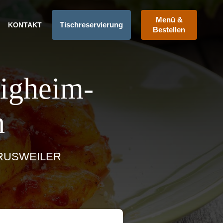
Menü &
Tischreservierung
KONTAKT
Bestellen
ligheim-
n
DRUSWEILER