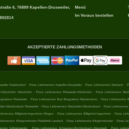
straße 6, 76889 Kapellen-Drusweiler,
Menü
Im Voraus bestellen
9892814
AKZEPTIERTE ZAHLUNGSMETHODEN
.
.
.
sweiler Kaplaneihof
Pizza Lieferservice Kapellen-Drusweiler
Pizza Lieferservice Dierbach
P
.
.
ler-Oberhofen Oberhofen
Pizza Lieferservice Pleisweiler-Oberhofen
Pizza Lieferservice Nie
.
.
rgzabern Pleisweiler
Pizza Lieferservice Bad Bergzabern Blankenborn
Pizza Lieferservice
.
.
ellen-Gleishorbach Pleisweiler
Pizza Lieferservice Gleiszellen-Gleishorbach
Pizza Lieferservic
.
.
eferservice Billigheim-Ingenheim Klingen
Pizza Lieferservice Billigheim-Ingenheim
Pizza Lief
.
.
ieferservice Klingenmünster Pfalzklinik Landeck
Pizza Lieferservice Klingenmünster
Pizza Lie
.
.
ervice Vollmersweiler
Pizza Lieferservice Schweigen-Rechtenbach Altenstadt
Pizza Liefer