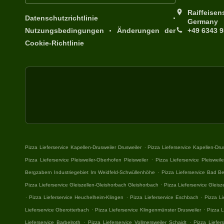
Raiffeisen
.
Datenschutzrichtlinie
Germany
.
Nutzungsbedingungen
Änderungen der
+49 6343 
Cookie-Richtlinie
.
Pizza Lieferservice Kapellen-Drusweiler Drusweiler
Pizza Lieferservice Kapellen-Dru
.
Pizza Lieferservice Pleisweiler-Oberhofen Pleisweiler
Pizza Lieferservice Pleiswei
.
Bergzabern Industriegebiet Im Weidfeld-Schwüllenhöhe
Pizza Lieferservice Bad Be
.
Pizza Lieferservice Gleiszellen-Gleishorbach Gleishorbach
Pizza Lieferservice Gleisz
.
.
.
Pizza Lieferservice Heuchelheim-Klingen
Pizza Lieferservice Eschbach
Pizza Li
.
.
Lieferservice Oberotterbach
Pizza Lieferservice Klingenmünster Drusweiler
Pizza L
.
.
Lieferservice Barbelroth
Pizza Lieferservice Vollmersweiler Schaidt
Pizza Liefers